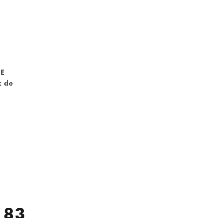
DE
x de
 83