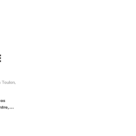
E
n Toulon
,
vos
re,...