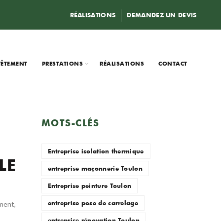
RÉALISATIONS
DEMANDEZ UN DEVIS
VÊTEMENT
PRESTATIONS
RÉALISATIONS
CONTACT
MOTS-CLÉS
Entreprise isolation thermique
LE
entreprise maçonnerie Toulon
Entreprise peinture Toulon
entreprise pose de carrelage
iment
,
entreprise rénovation Toulon