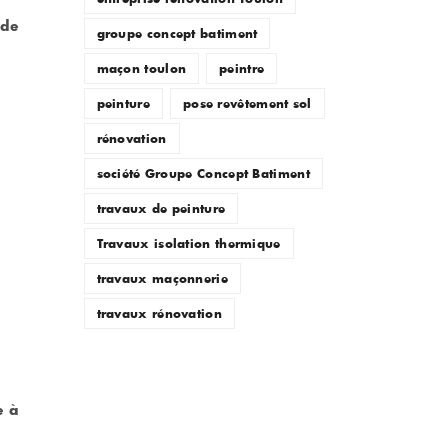
 de
groupe concept batiment
maçon toulon
peintre
peinture
pose revêtement sol
rénovation
société Groupe Concept Batiment
travaux de peinture
Travaux isolation thermique
travaux maçonnerie
travaux rénovation
e à